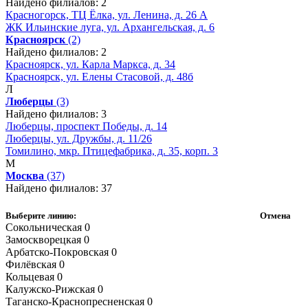
Найдено филиалов: 2
Красногорск, ТЦ Ёлка, ул. Ленина, д. 26 А
ЖК Ильинские луга, ул. Архангельская, д. 6
Красноярск
(2)
Найдено филиалов: 2
Красноярск, ул. Карла Маркса, д. 34
Красноярск, ул. Елены Стасовой, д. 48б
Л
Люберцы
(3)
Найдено филиалов: 3
Люберцы, проспект Победы, д. 14
Люберцы, ул. Дружбы, д. 11/26
Томилино, мкр. Птицефабрика, д. 35, корп. 3
М
Москва
(37)
Найдено филиалов: 37
Выберите линию:
Отмена
Сокольническая
0
Замоскворецкая
0
Арбатско-Покровская
0
Филёвская
0
Кольцевая
0
Калужско-Рижская
0
Таганско-Краснопресненская
0