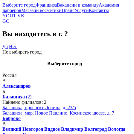
Выберите город
Франшиза
Вакансии в команду
Академия
Барберов
Магазин косметики
Прайс
Услуги
Контакты
YOUT
VK
GO
Вы находитесь в г.
?
Да
Нет
Не выбирать город
Выберите город
Россия
А
Александров
Б
Балашиха
(2)
Найдено филиалов: 2
Балашиха, проспект Ленина, д. 23/5
Балашиха, мкр. Новое Павлино, Косинское шоссе, д. 7
Боброво
В
Великий Новгород
Видное
Владимир
Волгоград
Вологда