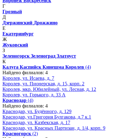
Воронеж
Воскресенск
Г
Грозный
Д
Дзержинский
Дрожжино
Е
Екатеринбург
Ж
Жуковский
З
Зеленогорск
Зеленоград
Златоуст
К
Калуга
Каспийск
Кинешма
Королев
(4)
Найдено филиалов: 4
Королев, ул. Исаева, д. 7
Королев, ул. Пионерская, д. 15, корп. 2
Королев, мкр. Юбилейный, ул. Лесная, д. 12
Королев, ул. Горького, д. 33 А
Краснодар
(4)
Найдено филиалов: 4
Краснодар, ул. Будённого, д. 129
Краснодар, ул.Григория Булгакова, д.7 к.1
Краснодар, ул. Казбекская, д. 17
Краснодар, ул. Красных Партизан, д. 1/4, корп. 9
Красногорск
(2)