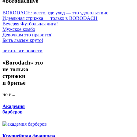
#borodachlive
BORODACH: место, где уход — это удовольствие
Идеальная стрижка — только в BORODACH
Вечеряя Футбольная лига!
Мужское комбо
Девочкам это нравится!
Быть лысым круто!
читать все новости
«Borodach» это
не только
стрижки
и бритьё
но и...
Академия
барберов
Крупнейшая франшиза