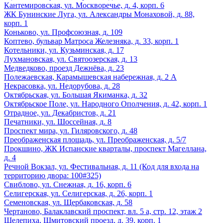
Кантемировская, ул. Москворечье, д. 4, корп. 6
ЖК Бунинские Луга, ул. Александры Монаховой, д. 88,
корп. 1
Коньково, ул. Профсоюзная, д. 109
Коптево, бульвар Матроса Железняка, д. 33, корп. 1
Котельники, ул. Кузьминская, д. 17
Лухмановская, ул. Святоозерская, д. 13
Медведково, проезд Дежнёва, д. 23
Полежаевская, Карамышевская набережная, д. 2 А
Некрасовка, ул. Недорубова, д. 28
Октябрьская, ул. Большая Якиманка, д. 32
Октябрьское Поле, ул. Народного Ополчения, д. 42, корп. 1
Отрадное, ул. Декабристов, д. 21
Печатники, ул. Шоссейная, д. 8
Проспект мира, ул. Гиляровского, д. 48
Преображенская площадь, ул. Преображенская, д. 5/7
Прокшино, ЖК Испанские кварталы, проспект Магеллана,
д. 4
Речной Вокзал, ул. Фестивальная, д. 11 (Код для входа на
территорию двора: 100#325)
Свиблово, ул. Снежная, д. 16, корп. 6
Селигерская, ул. Селигерская, д. 26, корп. 1
Семеновская, ул. Щербаковская, д. 58
Чертаново, Балаклавский проспект, вл. 5 а, стр. 12, этаж 2
Шелепиха, Шмитовский проезд, д. 39, корп. 1