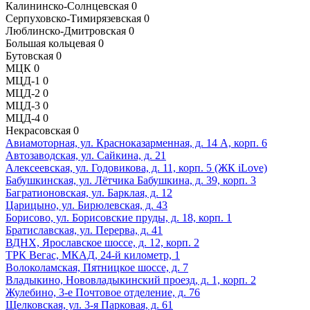
Калининско-Солнцевская
0
Серпуховско-Тимирязевская
0
Люблинско-Дмитровская
0
Большая кольцевая
0
Бутовская
0
МЦК
0
МЦД-1
0
МЦД-2
0
МЦД-3
0
МЦД-4
0
Некрасовская
0
Авиамоторная, ул. Красноказарменная, д. 14 А, корп. 6
Автозаводская, ул. Сайкина, д. 21
Алексеевская, ул. Годовикова, д. 11, корп. 5 (ЖК iLove)
Бабушкинская, ул. Лётчика Бабушкина, д. 39, корп. 3
Багратионовская, ул. Барклая, д. 12
Царицыно, ул. Бирюлевская, д. 43
Борисово, ул. Борисовские пруды, д. 18, корп. 1
Братиславская, ул. Перерва, д. 41
ВДНХ, Ярославское шоссе, д. 12, корп. 2
ТРК Вегас, МКАД, 24-й километр, 1
Волоколамская, Пятницкое шоссе, д. 7
Владыкино, Нововладыкинский проезд, д. 1, корп. 2
Жулебино, 3-е Почтовое отделение, д. 76
Щелковская, ул. 3-я Парковая, д. 61