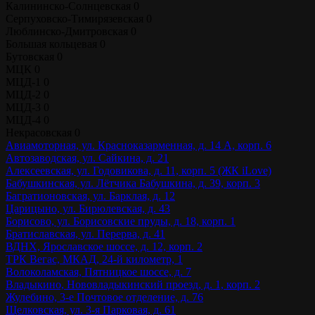
Калининско-Солнцевская
0
Серпуховско-Тимирязевская
0
Люблинско-Дмитровская
0
Большая кольцевая
0
Бутовская
0
МЦК
0
МЦД-1
0
МЦД-2
0
МЦД-3
0
МЦД-4
0
Некрасовская
0
Авиамоторная, ул. Красноказарменная, д. 14 А, корп. 6
Автозаводская, ул. Сайкина, д. 21
Алексеевская, ул. Годовикова, д. 11, корп. 5 (ЖК iLove)
Бабушкинская, ул. Лётчика Бабушкина, д. 39, корп. 3
Багратионовская, ул. Барклая, д. 12
Царицыно, ул. Бирюлевская, д. 43
Борисово, ул. Борисовские пруды, д. 18, корп. 1
Братиславская, ул. Перерва, д. 41
ВДНХ, Ярославское шоссе, д. 12, корп. 2
ТРК Вегас, МКАД, 24-й километр, 1
Волоколамская, Пятницкое шоссе, д. 7
Владыкино, Нововладыкинский проезд, д. 1, корп. 2
Жулебино, 3-е Почтовое отделение, д. 76
Щелковская, ул. 3-я Парковая, д. 61