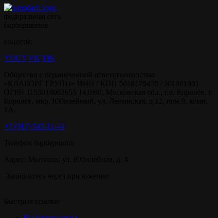
федеральная сеть
барбершопов
соцсети:
YOUT
VK
TIK
Общество с ограниченной ответственностью
«КЛАБОРГ ГРУПП» ИНН / КПП 5018179478 / 501801001
ОГРН 1155018002655 141090, Московская обл., г.о. Королёв, г.
Королёв, мкр. Юбилейный, ул. Ленинская, д.12, пом.9, комн.
1А.
+7 (917) 543-11-44
Телефон барбершопа
Адрес: Мытищи, ул. Юбилейная, д. 4
Запишитесь через приложение:
Быстрые ссылки
Выберите город