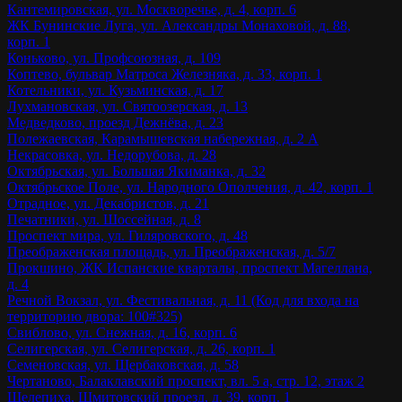
Кантемировская, ул. Москворечье, д. 4, корп. 6
ЖК Бунинские Луга, ул. Александры Монаховой, д. 88,
корп. 1
Коньково, ул. Профсоюзная, д. 109
Коптево, бульвар Матроса Железняка, д. 33, корп. 1
Котельники, ул. Кузьминская, д. 17
Лухмановская, ул. Святоозерская, д. 13
Медведково, проезд Дежнёва, д. 23
Полежаевская, Карамышевская набережная, д. 2 А
Некрасовка, ул. Недорубова, д. 28
Октябрьская, ул. Большая Якиманка, д. 32
Октябрьское Поле, ул. Народного Ополчения, д. 42, корп. 1
Отрадное, ул. Декабристов, д. 21
Печатники, ул. Шоссейная, д. 8
Проспект мира, ул. Гиляровского, д. 48
Преображенская площадь, ул. Преображенская, д. 5/7
Прокшино, ЖК Испанские кварталы, проспект Магеллана,
д. 4
Речной Вокзал, ул. Фестивальная, д. 11 (Код для входа на
территорию двора: 100#325)
Свиблово, ул. Снежная, д. 16, корп. 6
Селигерская, ул. Селигерская, д. 26, корп. 1
Семеновская, ул. Щербаковская, д. 58
Чертаново, Балаклавский проспект, вл. 5 а, стр. 12, этаж 2
Шелепиха, Шмитовский проезд, д. 39, корп. 1