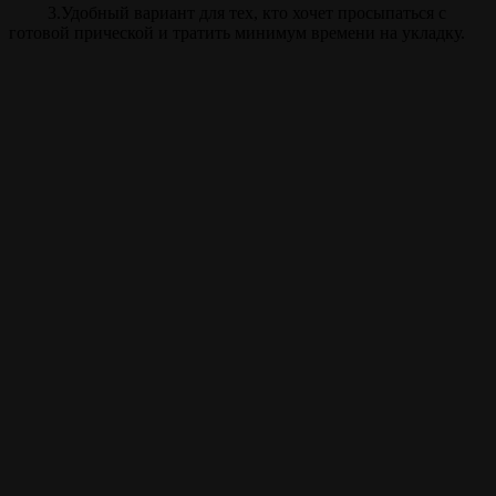
3.Удобный вариант для тех, кто хочет просыпаться с
готовой прической и тратить минимум времени на укладку.
Прайс
Биозавивка
70 мин.
от 3900 ₽
Внимание!
Цены на сайте и барбершопе могут различаться, узнавайте
точную цену у администратора!
Полный список услуг
Записаться на стрижку
Записываться на ваши
любимые услуги стало
ещё проще с
мобильным
приложением borodach