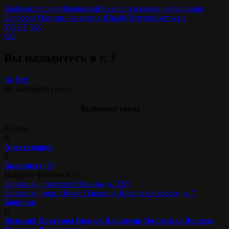
Выберите город
Франшиза
Вакансии в команду
Академия
Барберов
Магазин косметики
Прайс
Услуги
Контакты
YOUT
VK
GO
Вы находитесь в г.
?
Да
Нет
Не выбирать город
Выберите город
Россия
А
Александров
Б
Балашиха
(2)
Найдено филиалов: 2
Балашиха, проспект Ленина, д. 23/5
Балашиха, мкр. Новое Павлино, Косинское шоссе, д. 7
Боброво
В
Великий Новгород
Видное
Владимир
Волгоград
Вологда