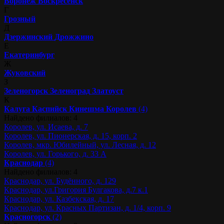
Воронеж
Воскресенск
Г
Грозный
Д
Дзержинский
Дрожжино
Е
Екатеринбург
Ж
Жуковский
З
Зеленогорск
Зеленоград
Златоуст
К
Калуга
Каспийск
Кинешма
Королев
(4)
Найдено филиалов: 4
Королев, ул. Исаева, д. 7
Королев, ул. Пионерская, д. 15, корп. 2
Королев, мкр. Юбилейный, ул. Лесная, д. 12
Королев, ул. Горького, д. 33 А
Краснодар
(4)
Найдено филиалов: 4
Краснодар, ул. Будённого, д. 129
Краснодар, ул.Григория Булгакова, д.7 к.1
Краснодар, ул. Казбекская, д. 17
Краснодар, ул. Красных Партизан, д. 1/4, корп. 9
Красногорск
(2)