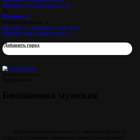
Череповец, ул. Наседкина, д. 22
Щ
Щелково
(2)
Найдено филиалов: 2
Щелково, ул. Советская, д. 16, стр. 2
Щелково, мкр. Богородский, д. 3
Добавить город
федеральная сеть
барбершопов
Биозавивка мужская
Мужская биозавивка волос это современный способ
создать естественные локоны или объем без ежедневной