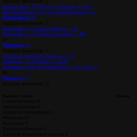
Найдено филиалов: 2
Красногорск, ТЦ Ёлка, ул. Ленина, д. 26 А
ЖК Ильинские луга, ул. Архангельская, д. 6
Красноярск
(2)
Найдено филиалов: 2
Красноярск, ул. Карла Маркса, д. 34
Красноярск, ул. Елены Стасовой, д. 48б
Л
Люберцы
(3)
Найдено филиалов: 3
Люберцы, проспект Победы, д. 14
Люберцы, ул. Дружбы, д. 11/26
Томилино, мкр. Птицефабрика, д. 35, корп. 3
М
Москва
(37)
Найдено филиалов: 37
Выберите линию:
Отмена
Сокольническая
0
Замоскворецкая
0
Арбатско-Покровская
0
Филёвская
0
Кольцевая
0
Калужско-Рижская
0
Таганско-Краснопресненская
0